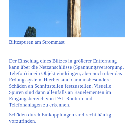
Blitzspuren am Strommast
Der Einschlag eines Blitzes in größerer Entfernung
kann über die Netzanschlüsse (Spannungsversorgung,
Telefon) in ein Objekt eindringen, aber auch über das
Erdungssystem. Hierbei sind dann insbesondere
Schäden an Schnittstellen festzustellen. Visuelle
Spuren sind dann allenfalls an Bauelementen im
Eingangsbereich von DSL-Routern und
Telefonanlagen zu erkennen.
Schäden durch Einkopplungen sind recht häufig
vorzufinden.